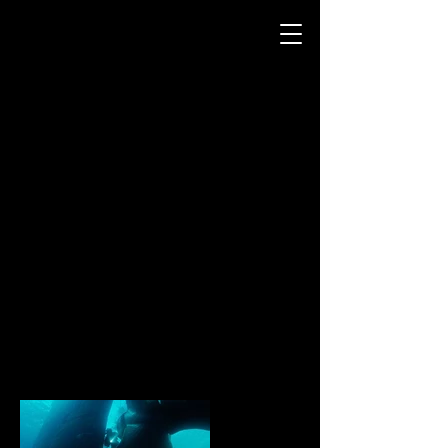
Ensam - från "Breaking Surface" (2020)