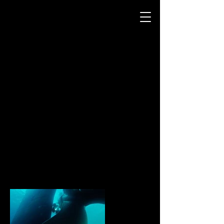
Bogpropellern - från "Breaking Surface" (2020)